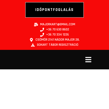
IDŐPONTFOGLALÁS
MAJORKART@GMAIL.COM
+36 70 630 8602
+36 70 334 1226
CSÖMÖR 2141 NÁDOR MAJOR 28.
GOKART TÁBOR REGISZTRÁCIÓ