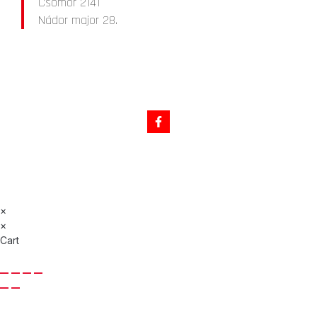
Csömör 2141
Nádor major 28.
MINDEN JOG FENNTARTVA © 2025 WEBFEJLESZTÉS:
ELYSIUMGLOBAL
×
×
Cart