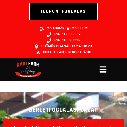
IDŐPONTFOGLALÁS
MAJORKART@GMAIL.COM
+36 70 630 8602
+36 70 334 1226
CSÖMÖR 2141 NÁDOR MAJOR 28.
GOKART TÁBOR REGISZTRÁCIÓ
BÉRLETFOGLALÁSI ŰRLAP