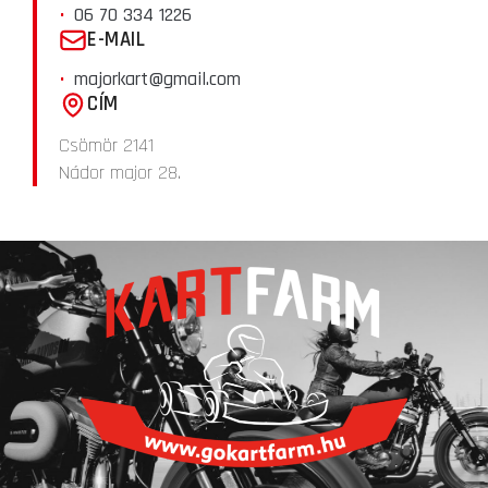
06 70 334 1226
E-MAIL
majorkart@gmail.com
CÍM
Csömör 2141
Nádor major 28.