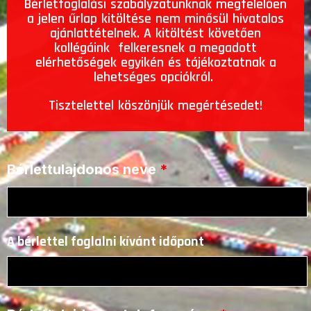
Bérletfoglalási szabályzatunknak megfelelően
a jelen űrlap kitöltése nem minősül hivatalos
ajánlattételnek. A kitöltést követően
kollégáink felkeresnek a megadott
elérhetőségek egyikén és tájékoztatnak a
lehetséges opciókról.
Tisztelettel köszönjük megértésedet!
Bérlettulajdonos neve
*
A bérlettel foglalni kívánt időpont
*