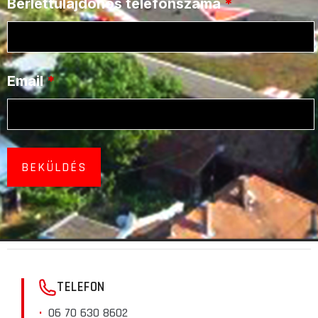
Bérlettulajdonos telefonszáma
*
Email
*
TELEFON
06 70 630 8602